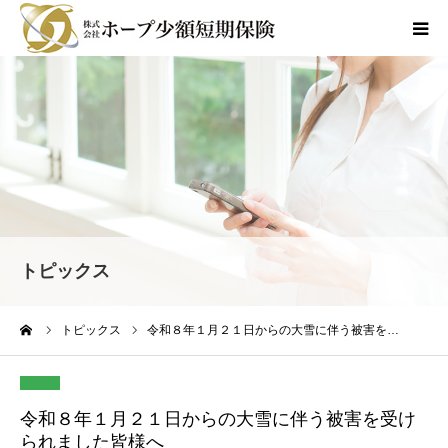
商品のご案内
各種お手続き
会社情報
よくあるご質問
トピックス
採用情報
ーム
トピックス
令和８年１月２１日からの大雪に伴う被害を…
お問合せ
令和８年１月２１日からの大雪に伴う被害を受け
られました皆様へ