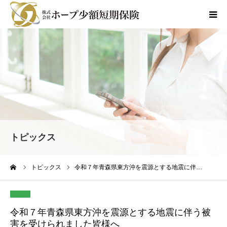
商品のご案内
各種お手続き
会社情報
よくあるご質問
トピックス
採用情報
ーム
トピックス
令和７年青森県東方沖を震源とする地震に伴…
お問合せ
令和７年青森県東方沖を震源とする地震に伴う被
害を受けられました皆様へ